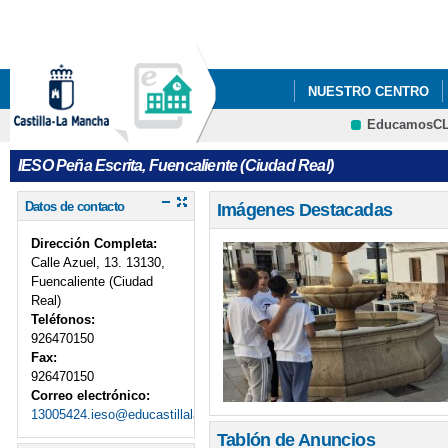
Pa
co
pri
NUESTRO CENTRO
EducamosC
QUÉ HACEMOS
I
CRFP
IESO Peña Escrita, Fuencaliente (Ciudad Real)
Datos de contacto
Imágenes Destacadas
Dirección Completa:
Calle Azuel, 13. 13130,
Fuencaliente (Ciudad
Real)
Teléfonos:
926470150
Fax:
926470150
Correo electrónico:
13005424.ieso@educastillalamancha.es
Tablón de Anuncios