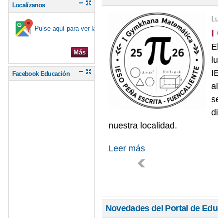
Localízanos
L
Pulse aquí para ver la ubicación en el mapa
I
E
Más
l
I
Facebook Educación
a
s
d
nuestra localidad.
Leer más
Novedades del Portal de Ed