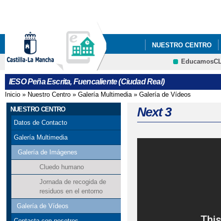
Pa
co
pri
NUESTRO CENTRO
EducamosC
QUÉ HACEMOS
I
CRFP
IESO Peña Escrita, Fuencaliente (Ciudad Real)
Inicio
»
Nuestro Centro
»
Galería Multimedia
»
Galería de Vídeos
Se encuentra usted aquí
Next 3
NUESTRO CENTRO
Datos de Contacto
Galería Multimedia
Galería de Imágenes
Cluedo humano
Jornada de recogida de
residuos en el entorno
Galería de Vídeos
Contacta con nosotros