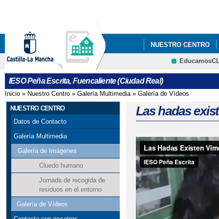
Pa
co
pri
NUESTRO CENTRO
EducamosC
QUÉ HACEMOS
I
CRFP
IESO Peña Escrita, Fuencaliente (Ciudad Real)
Inicio
»
Nuestro Centro
»
Galería Multimedia
»
Galería de Vídeos
Se encuentra usted aquí
Las hadas exis
NUESTRO CENTRO
Datos de Contacto
Galería Multimedia
Galería de Imágenes
Cluedo humano
Jornada de recogida de
residuos en el entorno
Galería de Vídeos
Contacta con nosotros