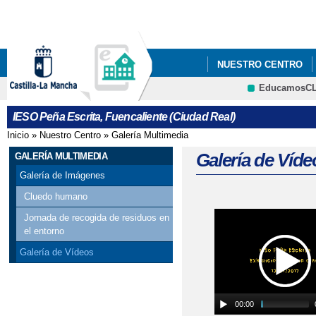
Pa
co
pri
NUESTRO CENTRO
EducamosC
QUÉ HACEMOS
I
CRFP
IESO Peña Escrita, Fuencaliente (Ciudad Real)
Inicio
»
Nuestro Centro
»
Galería Multimedia
Se encuentra usted aquí
Galería de Víde
GALERÍA MULTIMEDIA
Galería de Imágenes
Cluedo humano
Jornada de recogida de residuos en
Páginas
el entorno
Galería de Vídeos
00:00